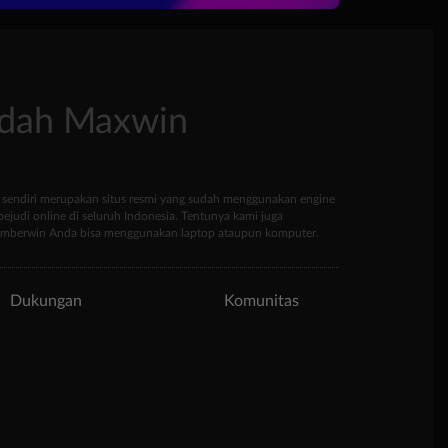
udah Maxwin
in sendiri merupakan situs resmi yang sudah menggunakan engine
judi online di seluruh Indonesia. Tentunya kami juga
 Bomberwin Anda bisa menggunakan laptop ataupun komputer.
Dukungan
Komunitas