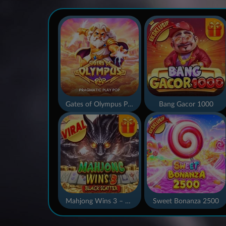
Gates of Olympus POP
Bang Gacor 1000
Mahjong Wins 3 – Black Scatter
Sweet Bonanza 2500