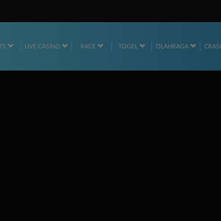
TS
LIVE CASINO
RACE
TOGEL
OLAHRAGA
CRAS