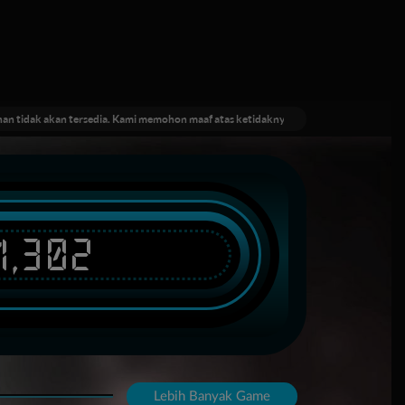
idak akan tersedia. Kami memohon maaf atas ketidaknyamanan yang mungkin ditimbulk
1,302
Lebih Banyak Game