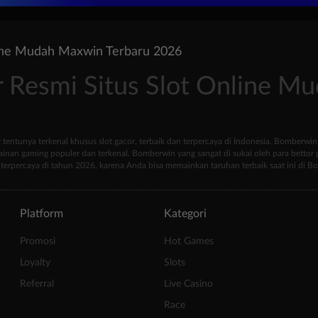
ine Mudah Maxwin Terbaru 2026
Resmi Situs Slot Online M
 tentunya terkenal khusus slot gacor, terbaik dan terpercaya di Indonesia. Bomberw
an gaming populer dan terkenal. Bomberwin yang sangat di sukai oleh para bettor pe
rpercaya di tahun 2026, karena Anda bisa memainkan taruhan terbaik saat ini di
Platform
Kategori
Promosi
Hot Games
Loyalty
Slots
Referral
Live Casino
Race