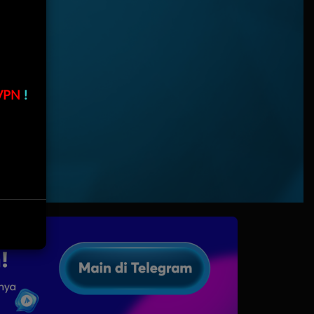
VPN
!