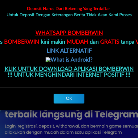
Deposit Harus Dari Rekening Yang Terdaftar
Untuk Deposit Dengan Keterangan Berita Tidak Akan Kami Proses
WHATSAPP BOMBERWIN
es
BOMBERWIN
kini makin
MUDAH
dan
GRATIS
tanpa
LINK ALTERNATIF
KLIK UNTUK DOWNLOAD APLIKASI BOMBERWIN
!!! UNTUK MENGHINDARI INTERNET POSITIF !!!
OK