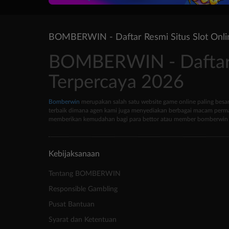
BOMBERWIN - Daftar Resmi Situs Slot Onl
BOMBERWIN - Daftar 
Terpercaya 2026
Bomberwin
merupakan salah satu website game online paling besar
terbaik dimana agen kami juga menyediakan berbagai macam permain
memberikan kemudahan bagi para bettor atau member bomberwin te
Kebijaksanaan
Tentang BOMBERWIN
Responsible Gambling
Pusat Bantuan
Syarat dan Ketentuan