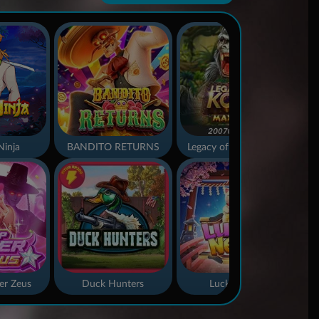
Ninja
BANDITO RETURNS
Legacy of Kong Maxways
er Zeus
Duck Hunters
Lucky Neko