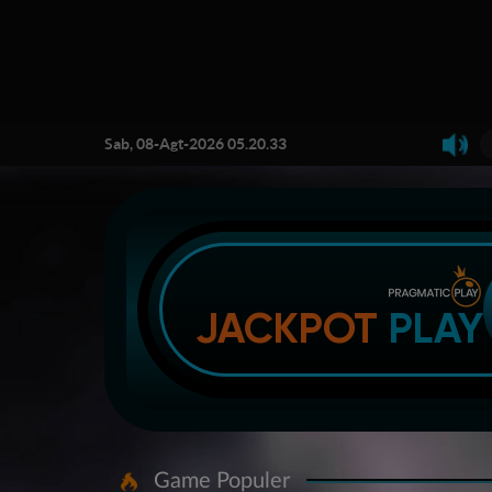
Sab, 08-Agt-2026 05.20.33
Pemeliharaan Terjadwal: PP Virtual Sports pada 30-Jun-2026 dari 15.00
JACKPOT
PLAY
Game Populer