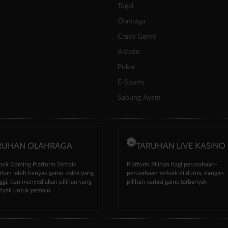
Togel
Olahraga
Crash Game
Arcade
Poker
E-Sports
Sabung Ayam
RUHAN OLAHRAGA
TARUHAN LIVE KASINO
ook Gaming Platform Terbaik
Platform Pilihan bagi perusahaan-
kan lebih banyak game, odds yang
perusahaan terbaik di dunia, dengan
nggi, dan menyediakan pilihan yang
pilihan variasi game terbanyak
anyak untuk pemain.