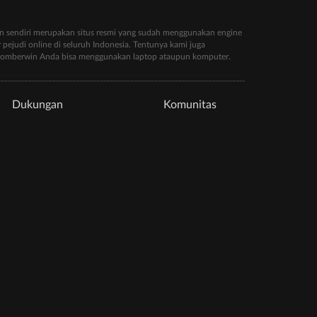
win sendiri merupakan situs resmi yang sudah menggunakan engine
ejudi online di seluruh Indonesia. Tentunya kami juga
i Bomberwin Anda bisa menggunakan laptop ataupun komputer.
Dukungan
Komunitas