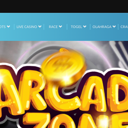
OTS
LIVE CASINO
RACE
TOGEL
OLAHRAGA
CRA