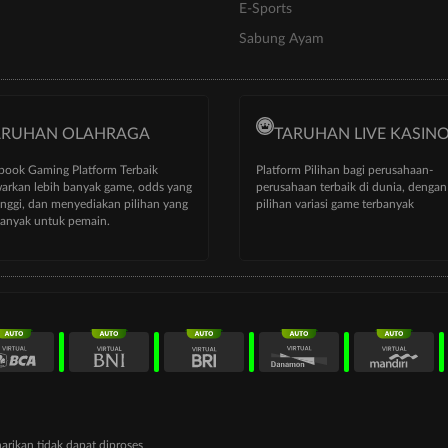
E-Sports
Sabung Ayam
ARUHAN OLAHRAGA
TARUHAN LIVE KASIN
book Gaming Platform Terbaik
Platform Pilihan bagi perusahaan-
rkan lebih banyak game, odds yang
perusahaan terbaik di dunia, dengan
tinggi, dan menyediakan pilihan yang
pilihan variasi game terbanyak
banyak untuk pemain.
arikan tidak dapat diproses