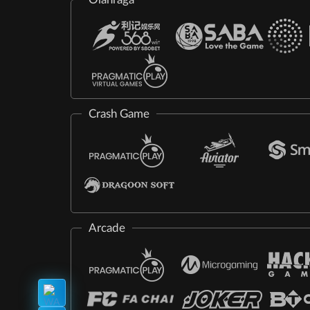
Crash Game
Arcade