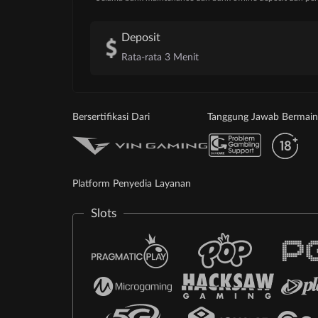
Deposit
Rata-rata 3 Menit
Bersertifikasi Dari
Tanggung Jawab Bermain
Platform Penyedia Layanan
Slots