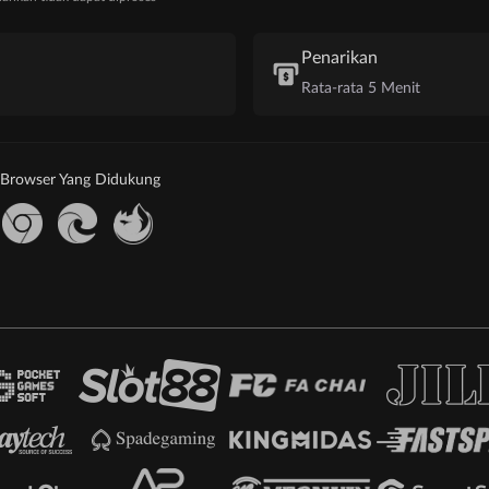
Penarikan
Rata-rata 5 Menit
Browser Yang Didukung