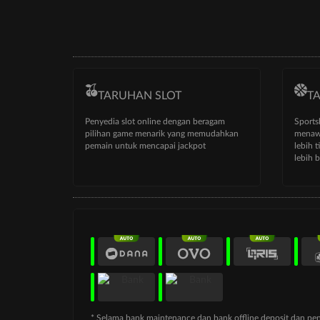
TARUHAN SLOT
T
Penyedia slot online dengan beragam
Sports
pilihan game menarik yang memudahkan
menawa
pemain untuk mencapai jackpot
lebih 
lebih 
* Selama bank maintenance dan bank offline deposit dan pen