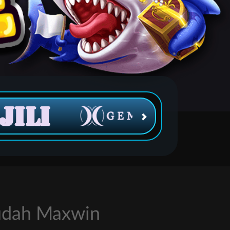
udah Maxwin