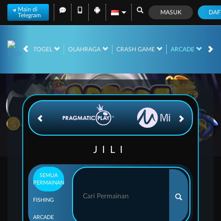
Main di
MASUK
DAF
Telegram
RACE
TOGEL
OLAHRAGA
CRASH GAME
ARCADE
PO
JILI
SEMUA
PERMAINAN
FISHING
ARCADE