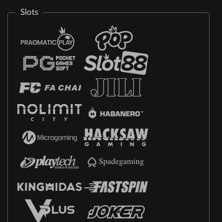
Slots