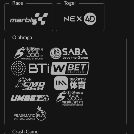
Race
Togel
Olahraga
Crash Game