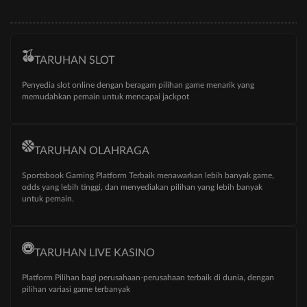
TARUHAN SLOT
Penyedia slot online dengan beragam pilihan game menarik yang
memudahkan pemain untuk mencapai jackpot
TARUHAN OLAHRAGA
Sportsbook Gaming Platform Terbaik menawarkan lebih banyak game,
odds yang lebih tinggi, dan menyediakan pilihan yang lebih banyak
untuk pemain.
TARUHAN LIVE KASINO
Platform Pilihan bagi perusahaan-perusahaan terbaik di dunia, dengan
pilihan variasi game terbanyak