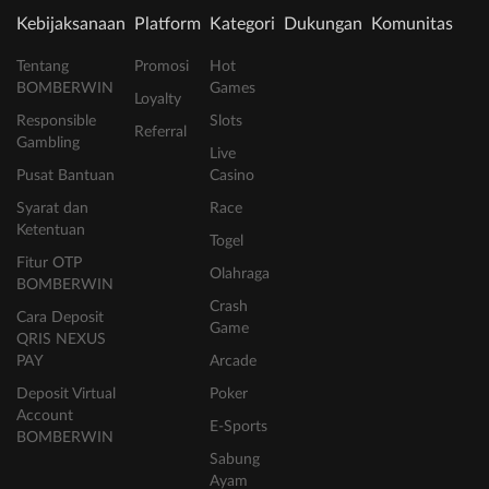
Kebijaksanaan
Platform
Kategori
Dukungan
Komunitas
Tentang
Promosi
Hot
BOMBERWIN
Games
Loyalty
Responsible
Slots
Referral
Gambling
Live
Pusat Bantuan
Casino
Syarat dan
Race
Ketentuan
Togel
Fitur OTP
Olahraga
BOMBERWIN
Crash
Cara Deposit
Game
QRIS NEXUS
PAY
Arcade
Deposit Virtual
Poker
Account
E-Sports
BOMBERWIN
Sabung
Ayam