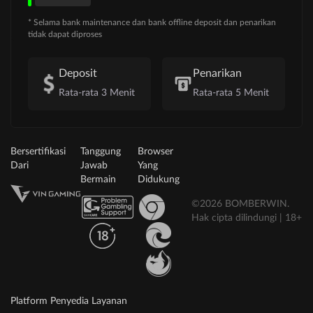
* Selama bank maintenance dan bank offline deposit dan penarikan
tidak dapat diproses
Deposit
Penarikan
Rata-rata 3 Menit
Rata-rata 5 Menit
Bersertifikasi
Tanggung
Browser
Dari
Jawab
Yang
Bermain
Didukung
©2026 BOMBERWIN.
Hak cipta dilindungi | 18+
Platform Penyedia Layanan