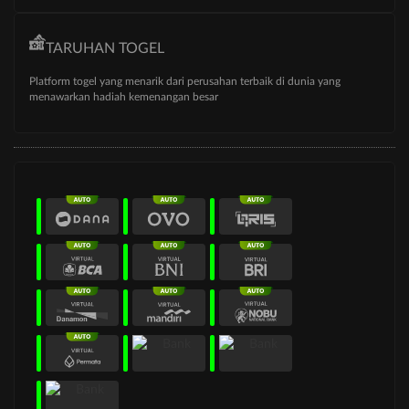
TARUHAN TOGEL
Platform togel yang menarik dari perusahan terbaik di dunia yang
menawarkan hadiah kemenangan besar