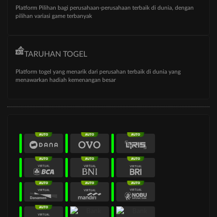
Platform Pilihan bagi perusahaan-perusahaan terbaik di dunia, dengan
pilihan variasi game terbanyak
TARUHAN TOGEL
Platform togel yang menarik dari perusahan terbaik di dunia yang
menawarkan hadiah kemenangan besar