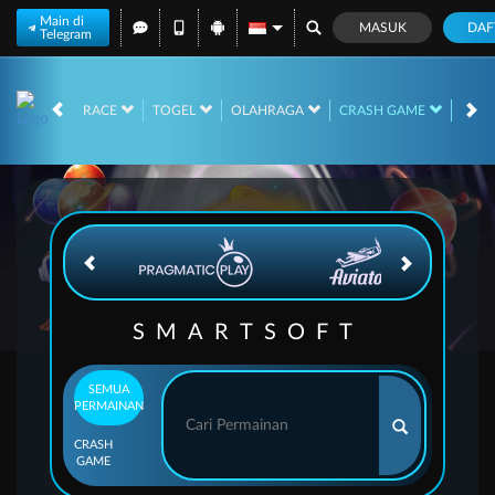
Main di
MASUK
DAF
Telegram
 CASINO
RACE
TOGEL
OLAHRAGA
CRASH GAME
ARC
SMARTSOFT
SEMUA
PERMAINAN
CRASH
GAME