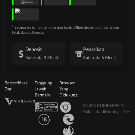
* Selama bank maintenance dan bank offline deposit dan penarikan
tidak dapat diproses
Deposit
Penarikan
Rata-rata 3 Menit
Rata-rata 5 Menit
Bersertifikasi
Tanggung
Browser
Dari
Jawab
Yang
Bermain
Didukung
©2026 BOMBERWIN.
Hak cipta dilindungi | 18+