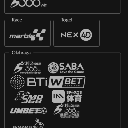
Race
Togel
Olahraga