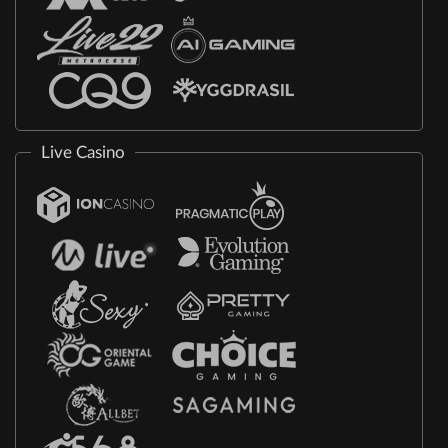
Live Casino