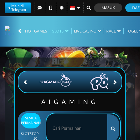
Main di
MASUK
DAF
Telegram
IDR
12,732,335,
HOT GAMES
SLOTS
LIVE CASINO
RACE
TOGEL
AIGAMING
SEMUA
PERMAINAN
SLOTS
TOP
20