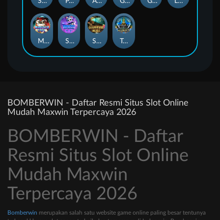
Speed Runner
PANDA BLESSING
A.I
Guan Yu
Guardian of Gold
Lumina Drift
Magica Owl
Space Cat
Steampunk Heist
Temple of Horus
BOMBERWIN - Daftar Resmi Situs Slot Online
Mudah Maxwin Terpercaya 2026
BOMBERWIN - Daftar
Resmi Situs Slot Online
Mudah Maxwin
Terpercaya 2026
Bomberwin
merupakan salah satu website game online paling besar tentunya