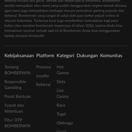
terkenal khusus slot gacor, terbaik dan terpercaya di Indonesia. Bomberwin
sendiri merupakan situs resmi yang sudah menggunakan engine terbaik dimana
agen kami juga menyediakan berbagai macam permainan gaming populer dan
terkenal. Bomberwin yang sangat di sukai oleh para bettor pejudi online di
seluruh Indonesia. Tentunya kami juga memberikan kemudahan bagi para
bettor atau member bomberwin terpercaya di tahun 2026, karena Anda bisa
memainkan taruhan terbaik saat ini di Bomberwin Anda bisa menggunakan
laptop ataupun komputer.
Kebijaksanaan
Platform
Kategori
Dukungan
Komunitas
Tentang
Promosi
Hot
BOMBERWIN
Games
Loyalty
Responsible
Slots
Referral
Gambling
Live
Pusat Bantuan
Casino
Syarat dan
Race
Ketentuan
Togel
Fitur OTP
Olahraga
BOMBERWIN
Crash