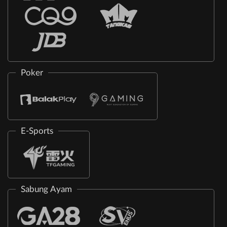
Poker
E-Sports
Sabung Ayam