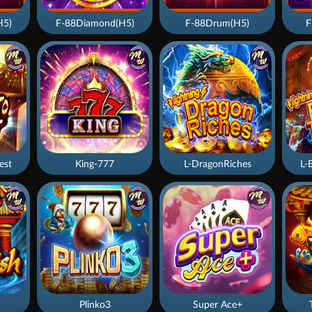
H5)
F-88Diamond(H5)
F-88Drum(H5)
F
est
King-777
L-DragonRiches
L-
Plinko3
Super Ace+