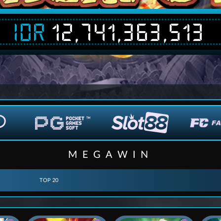
IDR
12,741,363,513
MEGAWIN
TOP 20