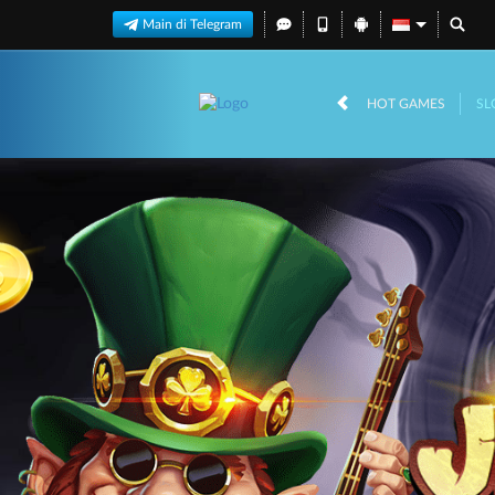
Main di Telegram
HOT GAMES
SL