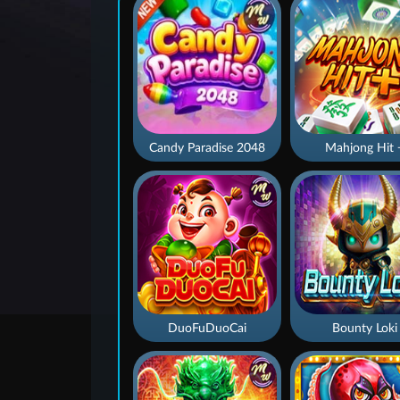
Candy Paradise 2048
Mahjong Hit 
DuoFuDuoCai
Bounty Loki