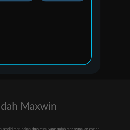
udah Maxwin
win sendiri merupakan situs resmi yang sudah menggunakan engine